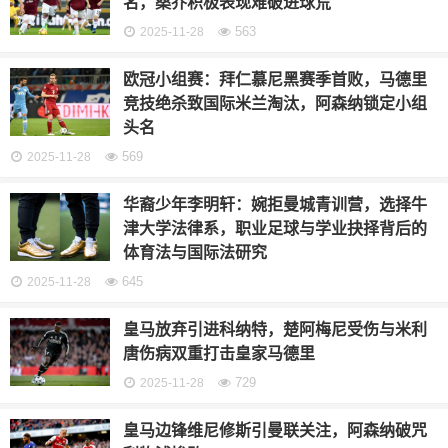
名，桑乔积极表现难破进球荒
563
2025-11-28
欧冠小组赛：拜仁慕尼黑赛季首败，马德里
竞技绝杀致国际米兰淘汰，阿森纳锁定小组
头名
569
2025-11-28
华裔少年李明轩：婉拒曼城青训营，选择牛
津大学法律系，职业足球与学业抉择背后的
体育法与国际法研究
645
2025-11-28
皇马放弃引进科纳特，楚阿梅尼受伤与米利
唐伤病双重打击皇家马德里
729
2025-11-28
皇马边锋维尼修斯引曼联关注，阿森纳破咒