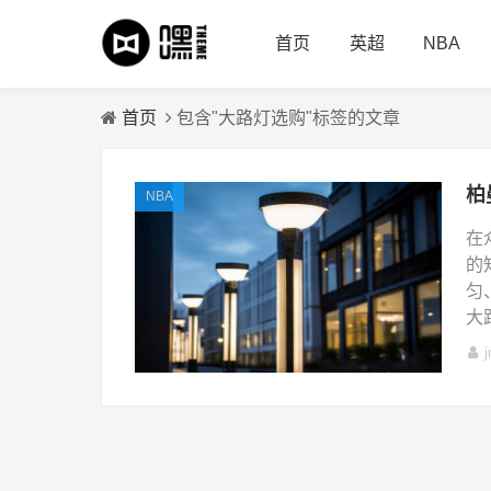
首页
英超
NBA
首页
包含"大路灯选购"标签的文章
NBA
在
的
匀
大