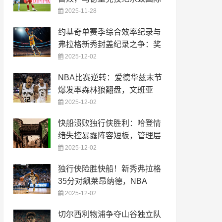
2025-11-28
约基奇单赛季综合效率纪录与
弗拉格新秀封盖纪录之争：奖
2025-12-02
NBA比赛逆转：爱德华兹末节
爆发率森林狼翻盘，文班亚
2025-12-02
快船溃败独行侠胜利：哈登情
绪失控暴露阵容短板，管理层
2025-12-02
独行侠险胜快船！新秀弗拉格
35分对飙莱昂纳德，NBA
2025-12-02
切尔西利物浦争夺山谷独立队