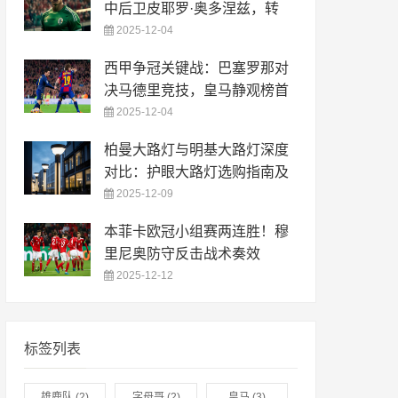
中后卫皮耶罗·奥多涅兹，转
2025-12-04
西甲争冠关键战：巴塞罗那对
决马德里竞技，皇马静观榜首
2025-12-04
柏曼大路灯与明基大路灯深度
对比：护眼大路灯选购指南及
2025-12-09
本菲卡欧冠小组赛两连胜！穆
里尼奥防守反击战术奏效
2025-12-12
标签列表
雄鹿队
(2)
字母哥
(2)
皇马
(3)