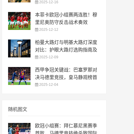
2025-12-16
本菲卡欧冠小组赛两连胜！穆
里尼奥防守反击战术奏效
2025-12-12
柏曼大路灯与明基大路灯深度
对比：护眼大路灯选购指南及
2025-12-09
西甲争冠关键战：巴塞罗那对
决马德里竞技，皇马静观榜首
2025-12-04
随机图文
欧冠小组赛：拜仁慕尼黑赛季
首败，马德里竞技绝杀致国际