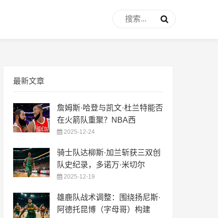
最新文章
詹姆斯·哈登与凯文·杜兰特能否
在火箭队重聚？NBA西
2025-12-24
骑士队达柳斯·加兰斩获三双创
队史纪录，多诺万·米切尔
2025-12-19
雄鹿队战术调整：围绕扬尼斯·
阿德托昆博（字母哥）构建