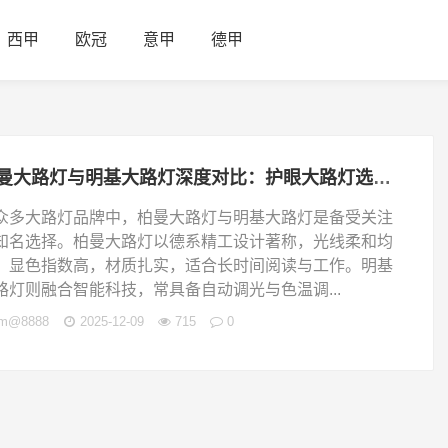
西甲
欧冠
意甲
德甲
柏曼大路灯与明基大路灯深度对比：护眼大路灯选购指南及热门品牌推荐
众多大路灯品牌中，柏曼大路灯与明基大路灯是备受关注
知名选择。柏曼大路灯以德系精工设计著称，光线柔和均
、显色指数高，材质扎实，适合长时间阅读与工作。明基
路灯则融合智能科技，常具备自动调光与色温调...
jm@8888
2025-12-09
715
0