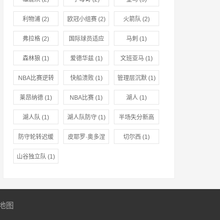
利物浦
(2)
欧冠小组赛
(2)
火箭队
(2)
弗拉格
(2)
国际球员适应
马刺
(1)
(1)
森林狼
(1)
爱德华兹
(1)
文班亚马
(1)
NBA比赛逆转
快船溃败
(1)
管理层沉默
(1)
(1)
莱昂纳德
(1)
NBA比赛
(1)
湖人
(1)
湖人队
(1)
湖人队防守
(1)
半场失分新高
(1)
防守轮转迟缓
皮耶罗·奥多涅
切尔西
(1)
(1)
兹
(1)
山谷独立队
(1)
地图