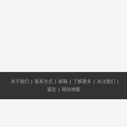
关于我们
|
联系方式
|
邮箱
|
了解更多
|
关注我们
|
留言
|
网站地图