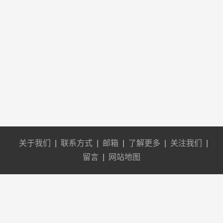
关于我们
|
联系方式
|
邮箱
|
了解更多
|
关注我们
|
留言
|
网站地图