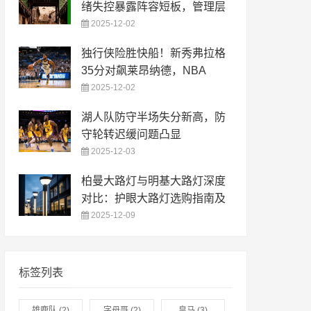
绪失控暴露阵容短板，管理层
2025-12-02
独行侠险胜快船！新秀弗拉格
35分对飙莱昂纳德，NBA
2025-12-02
湖人队防守半场失分新高，防
守轮转迟缓问题凸显
2025-12-03
柏曼大路灯与明基大路灯深度
对比：护眼大路灯选购指南及
2025-12-09
标签列表
雄鹿队
(2)
字母哥
(2)
皇马
(3)