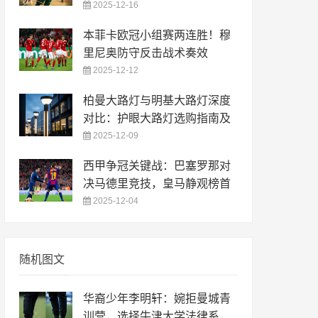
2025-12-16
本菲卡欧冠小组赛两连胜！穆
里尼奥防守反击战术奏效
2025-12-12
柏曼大路灯与明基大路灯深度
对比：护眼大路灯选购指南及
2025-12-09
西甲争冠关键战：巴塞罗那对
决马德里竞技，皇马静观榜首
2025-12-04
随机图文
华裔少年李明轩：婉拒曼城青
训营，选择牛津大学法律系，