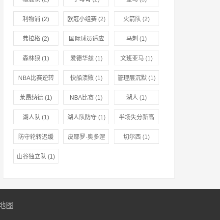
利物浦
(2)
欧冠小组赛
(2)
火箭队
(2)
弗拉格
(2)
国际球员适应
马刺
(1)
(1)
森林狼
(1)
爱德华兹
(1)
文班亚马
(1)
NBA比赛逆转
快船溃败
(1)
管理层沉默
(1)
(1)
莱昂纳德
(1)
NBA比赛
(1)
湖人
(1)
湖人队
(1)
湖人队防守
(1)
半场失分新高
(1)
防守轮转迟缓
皮耶罗·奥多涅
切尔西
(1)
(1)
兹
(1)
山谷独立队
(1)
地图