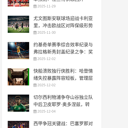
2025-11-29
尤文图斯安联球场迎战卡利亚
里，冲击欧战区对阵保级形势
2025-11-30
约基奇单赛季综合效率纪录与
弗拉格新秀封盖纪录之争：奖
2025-12-02
快船溃败独行侠胜利：哈登情
绪失控暴露阵容短板，管理层
2025-12-02
切尔西利物浦争夺山谷独立队
中后卫皮耶罗·奥多涅兹，转
2025-12-04
西甲争冠关键战：巴塞罗那对