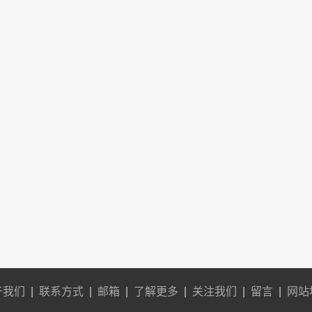
于我们
|
联系方式
|
邮箱
|
了解更多
|
关注我们
|
留言
|
网站