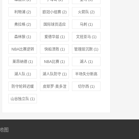
利物浦
(2)
欧冠小组赛
(2)
火箭队
(2)
弗拉格
(2)
国际球员适应
马刺
(1)
(1)
森林狼
(1)
爱德华兹
(1)
文班亚马
(1)
NBA比赛逆转
快船溃败
(1)
管理层沉默
(1)
(1)
莱昂纳德
(1)
NBA比赛
(1)
湖人
(1)
湖人队
(1)
湖人队防守
(1)
半场失分新高
(1)
防守轮转迟缓
皮耶罗·奥多涅
切尔西
(1)
(1)
兹
(1)
山谷独立队
(1)
地图