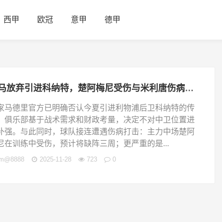
西甲
欧冠
意甲
德甲
皇马放弃引进科纳特，楚阿梅尼受伤与米利唐伤病双重打击皇家马德里
家马德里官方已明确否认今夏引进利物浦后卫科纳特的传
，俱乐部基于战术需求和财政考量，决定不对中卫位置进
补强。与此同时，球队接连遭遇伤病打击：主力中场楚阿
尼在训练中受伤，预计将缺阵三周；更严重的是...
jm@8888
2025-11-28
723
0