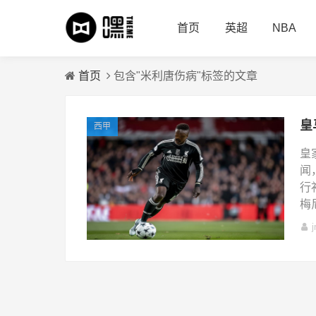
首页
英超
NBA
首页
包含"米利唐伤病"标签的文章
西甲
皇
闻
行
梅