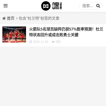
首页
包含"杜兰特"标签的文章
火箭队5名球员缺阵仍获57%胜率预测！杜兰
特状态回升或成击败勇士关键
593
2025-11-29