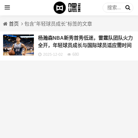
首页
包含"年轻球员成长"标签的文章
杨瀚森NBA新秀首秀低迷，雷霆队团队火力
全开，年轻球员成长与国际球员适应需时间
680
2025-12-02